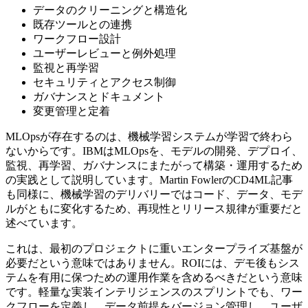
データのクリーニングと構造化
既存ツールとの連携
ワークフロー設計
ユーザーレビューと例外処理
監視と再学習
セキュリティとアクセス制御
ガバナンスとドキュメント
変更管理と定着
MLOpsが存在するのは、機械学習システムが学習で終わら
ないからです。IBMはMLOpsを、モデルの開発、デプロイ、
監視、再学習、ガバナンスにまたがって構築・運用するため
の実践として説明しています。Martin FowlerのCD4ML記事
も同様に、機械学習のデリバリーではコード、データ、モデ
ルがともに変化するため、再現性とリリース規律が重要だと
述べています。
これは、最初のプロジェクトに重いエンタープライズ基盤が
必要だという意味ではありません。ROIには、デモ後もシス
テムを有用に保つための運用作業を含めるべきだという意味
です。軽量な実装インテリジェンスのスプリントでも、ワー
クフローを定義し、データ前提をバージョン管理し、ユーザ