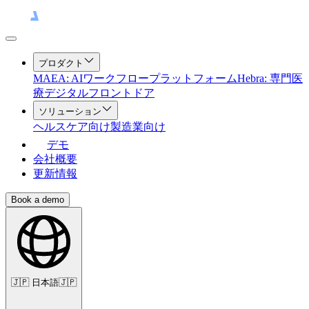
プロダクト
MAEA: AIワークフロープラットフォーム
Hebra: 専門医
療デジタルフロントドア
ソリューション
ヘルスケア向け
製造業向け
デモ
会社概要
更新情報
Book a demo
🇯🇵
日本語
🇯🇵