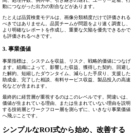
間、処理件数、例外率、引き継ぎの遅れ、ユーザー定着、行
動につながった出力の割合などがあります。
たとえば品質検査モデルは、画像分類精度だけで評価される
べきではありません。品質チームが問題をより速く調査し、
より明確なレポートを作成し、重要な欠陥を優先できるかで
も評価されるべきです。
3. 事業価値
事業指標は、システムを収益、リスク、戦略的価値につなげ
ます。組織によって、影響した収益、獲得した契約、回避し
た解約、短縮したダウンタイム、減らした手戻り、支援した
助成金、完了した相談、有料サービス収益、製品投入の高速
化などが含まれます。
最終的に経営層が重視するのはこのレベルです。間違いは、
価値が生まれている理由、または生まれていない理由を説明
する技術層とワークフロー層を測らずに、いきなり事業価値
へ飛ぶことです。
シンプルなROI式から始め、改善する