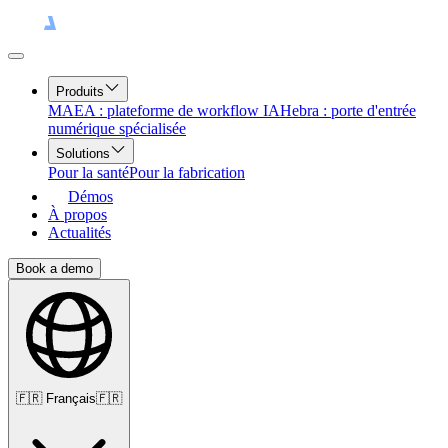
Produits
MAEA : plateforme de workflow IA
Hebra : porte d'entrée
numérique spécialisée
Solutions
Pour la santé
Pour la fabrication
Démos
À propos
Actualités
Book a demo
🇫🇷
Français
🇫🇷