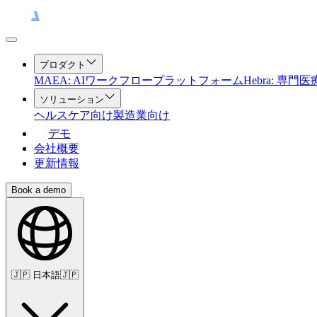
プロダクト
MAEA: AIワークフロープラットフォーム
Hebra: 専
ソリューション
ヘルスケア向け
製造業向け
デモ
会社概要
更新情報
Book a demo
🇯🇵
日本語
🇯🇵