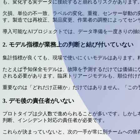
も、変化する実データに接続すると崩れるリスクがあります
欠損、単位の不一致、ラベルの変化、重複、センサー挙動の
す。製造では再校正、製品変更、作業者の調整によってセン
導入可能なAIプロジェクトでは、データ準備を一度きりの抽
2. モデル指標が業務上の判断と結び付いていない
集計指標が良くても、現場で使いにくいモデルはあります。精
たとえば予知保全モデルは、故障を予測するだけでは価値に
される必要があります。臨床トリアージモデルも、順位付け
重要なのは「どれだけ正確か」だけではありません。「この
3. デモ後の責任者がいない
プロトタイプは少人数で進められることが多いです。しかし
判断、インシデント対応の責任者が必要です。
これらが決まっていないと、次の一手が常に別チームへの依